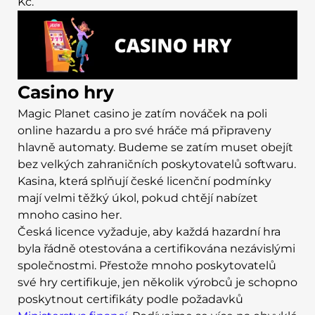
Kč.
Casino hry
Magic Planet casino je zatím nováček na poli
online hazardu a pro své hráče má připraveny
hlavně automaty. Budeme se zatím muset obejít
bez velkých zahraničních poskytovatelů softwaru.
Kasina, která splňují české licenční podmínky
mají velmi těžký úkol, pokud chtějí nabízet
mnoho casino her.
Česká licence vyžaduje, aby každá hazardní hra
byla řádně otestována a certifikována nezávislými
společnostmi. Přestože mnoho poskytovatelů
své hry certifikuje, jen několik výrobců je schopno
poskytnout certifikáty podle požadavků