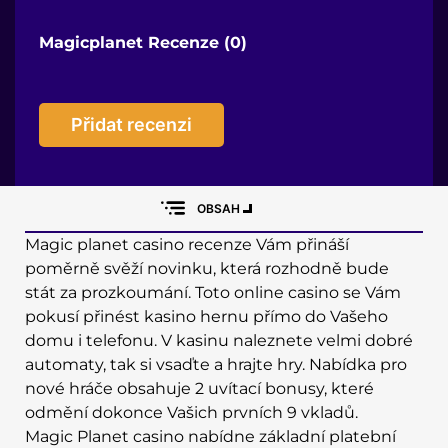
Magicplanet Recenze (0)
Přidat recenzi
OBSAH
Magic planet casino recenze Vám přináší
poměrně svěží novinku, která rozhodně bude
stát za prozkoumání. Toto online casino se Vám
pokusí přinést kasino hernu přímo do Vašeho
domu i telefonu. V kasinu naleznete velmi dobré
automaty, tak si vsaďte a hrajte hry. Nabídka pro
nové hráče obsahuje 2 uvítací bonusy, které
odmění dokonce Vašich prvních 9 vkladů.
Magic Planet casino nabídne základní platební