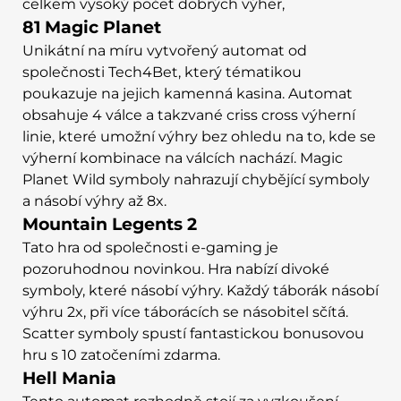
celkem vysoký počet dobrých výher,
81 Magic Planet
Unikátní na míru vytvořený automat od
společnosti Tech4Bet, který tématikou
poukazuje na jejich kamenná kasina. Automat
obsahuje 4 válce a takzvané criss cross výherní
linie, které umožní výhry bez ohledu na to, kde se
výherní kombinace na válcích nachází. Magic
Planet Wild symboly nahrazují chybějící symboly
a násobí výhry až 8x.
Mountain Legents 2
Tato hra od společnosti e-gaming je
pozoruhodnou novinkou. Hra nabízí divoké
symboly, které násobí výhry. Každý táborák násobí
výhru 2x, při více táborácích se násobitel sčítá.
Scatter symboly spustí fantastickou bonusovou
hru s 10 zatočeními zdarma.
Hell Mania