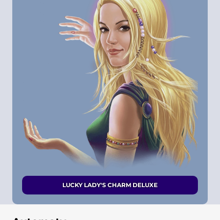
LUCKY LADY'S CHARM DELUXE