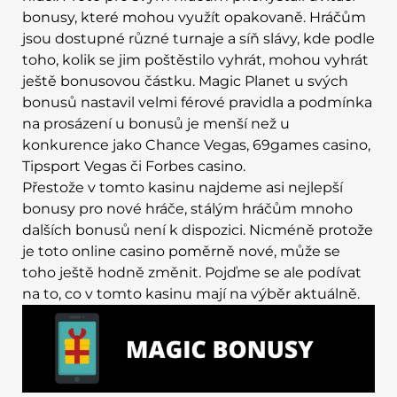
bonusy, které mohou využít opakovaně. Hráčům
jsou dostupné různé turnaje a síň slávy, kde podle
toho, kolik se jim poštěstilo vyhrát, mohou vyhrát
ještě bonusovou částku. Magic Planet u svých
bonusů nastavil velmi férové pravidla a podmínka
na prosázení u bonusů je menší než u
konkurence jako Chance Vegas, 69games casino,
Tipsport Vegas či Forbes casino.
Přestože v tomto kasinu najdeme asi nejlepší
bonusy pro nové hráče, stálým hráčům mnoho
dalších bonusů není k dispozici. Nicméně protože
je toto online casino poměrně nové, může se
toho ještě hodně změnit. Pojďme se ale podívat
na to, co v tomto kasinu mají na výběr aktuálně.