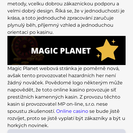
metody, vcelku dobrou zákaznickou podporu a
velmi dobrý design. Říká se, že v jednoduchosti je
krása, a toto jednoduché zpracování zaručuje
plynulý běh, příjemný vzhled a jednoduchou
orientaci po kasinu.
Magic Planet webová stránka je poměrně nová,
avšak tento provozovatel hazardních her není
žádný nováček. Povědomé logo některým může
napovědět, že toto online kasino provozuje síť
prestižních kamenných kasin. Z provozu těchto
kasin si provozovatel MP on-line, s.r.o. nese
spoustu zkušeností.
Online casino
se bude jistě
rozvíjet, proto se jistě vyplatí být zákazníky a být u
horkých novinek.