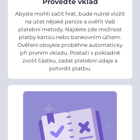
Proveďte vklad
Abyste mohli začít hrát, bude nutné vložit
na účet nějaké peníze a ověřit Vaši
platební metody. Najdete zde možnost
platby kartou nebo bankovním účtem.
Ověření obvykle proběhne automaticky
při prvním vkladu. Postačí v pokladně
zvolit částku, zadat platební údaje a
potvrdit platbu.