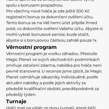
spolu s bonusem propadnou.
Pro všechny nové hráče je zde ještě 500 Kč
registrační bonus za dokončení ověření účtu.
Tento bonus se na Váš herní účet připíše ihned
poté, co dokončíte ověření Vašeho účtu. Abyste si
mohli vybrat bonusové peníze, bude stačit,
abyste si s bonusovou částkou zahráli pouze 1x.
Věrnostní program
Věrnostní program je vcelku záhadou. Přestože
Magic Planet ve svých obchodních podmínkách
zmiňuje zatočení zdarma, nabídka pro hráče není
pevně stanovená. U recenze jsme zjistili, že Magic
Planet odměňuje zákazníky individuálně, podle
aktuální nabídky a podle jejich aktivity za
předešlé kvalifikační období, pravděpodobně za
předešlý týden.
Turnaje
Hráči mají na výběr ze dvou turnajů, které běží