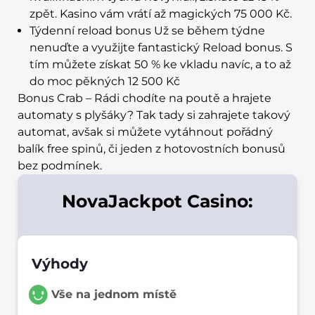
zpět. Kasino vám vrátí až magických 75 000 Kč.
Týdenní reload bonus Už se během týdne
nenuďte a využijte fantastický Reload bonus. S
tím můžete získat 50 % ke vkladu navíc, a to až
do moc pěkných 12 500 Kč
Bonus Crab – Rádi chodíte na poutě a hrajete
automaty s plyšáky? Tak tady si zahrajete takový
automat, avšak si můžete vytáhnout pořádný
balík free spinů, či jeden z hotovostních bonusů
bez podmínek.
NovaJackpot Casino:
Výhody
Vše na jednom místě