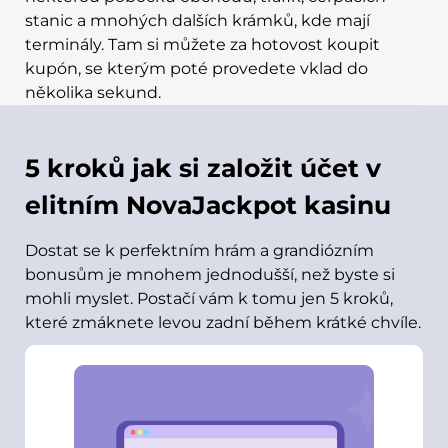
stanic a mnohých dalších krámků, kde mají
terminály. Tam si můžete za hotovost koupit
kupón, se kterým poté provedete vklad do
několika sekund.
5 kroků jak si založit účet v
elitním NovaJackpot kasinu
Dostat se k perfektním hrám a grandiózním
bonusům je mnohem jednodušší, než byste si
mohli myslet. Postačí vám k tomu jen 5 kroků,
které zmáknete levou zadní během krátké chvíle.