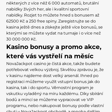
některých z více něž 6 000 automatů, brutální
nabídky živých her, ale i kvalitní sportovní
nabídky. Rozjet to můžete hned s bonusem až
62500 Kč a 250 free spiny. Zaregistrujte se do
kasina ještě dnes a získejte ještě více bonusů, se
kterými se můžete vydat na turnaje i o více než
30 000 000 Kč.
Kasino bonusy a promo akce,
které vás vystřelí na měsíc
NovaJackpot casino je čistá akce, takže budete
potřebovat velkou výzbroj. Skvělou zprávou je, že
v kasinu najdeme dost velký arsenál. Ihned po
registraci můžeme využít vstupní bonus jak do
kasina, tak i do sportu. Věrnostní program je
vskutku vyladěný na míru každému. Díky sbírání
bodů a mincí se můžeme vypracovat ve VIP
programu, nebo nakupovat bonusy podle vlastní
chuti v NovaJackpot obchodě, a mnoha dalším