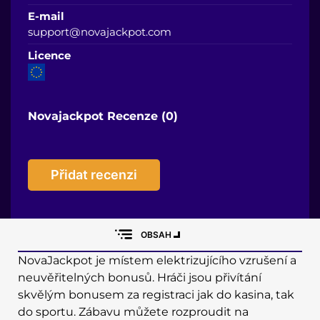
E-mail
support@novajackpot.com
Licence
Novajackpot Recenze (0)
Přidat recenzi
OBSAH
NovaJackpot je místem elektrizujícího vzrušení a
neuvěřitelných bonusů. Hráči jsou přivítání
skvělým bonusem za registraci jak do kasina, tak
do sportu. Zábavu můžete rozproudit na