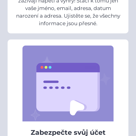
zažívají napětí a výhry! Stačí k tomu jen
vaše jméno, email, adresa, datum
narození a adresa. Ujistěte se, že všechny
informace jsou přesné.
Zabezpečte svůj účet