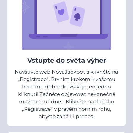
Vstupte do světa výher
Navštivte web NovaJackpot a klikněte na
„Registrace“. Prvním krokem k vašemu
hernímu dobrodružství je jen jedno
kliknutí! Začněte objevovat nekonečné
možnosti už dnes. Klikněte na tlačítko
„Registrace“ v pravém horním rohu,
abyste zahájili proces.